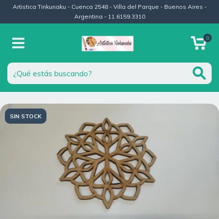
Artistica Tinkunaku - Cuenca 2548 - Villa del Parque - Buenos Aires -
Argentina - 11.6159.3310
0
SIN STOCK