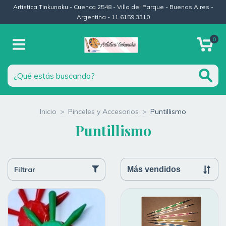
Artistica Tinkunaku - Cuenca 2548 - Villa del Parque - Buenos Aires -
Argentina - 11.6159.3310
0
Inicio
>
Pinceles y Accesorios
>
Puntillismo
Puntillismo
Filtrar