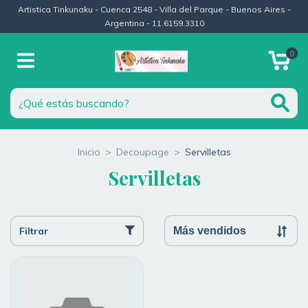
Artistica Tinkunaku - Cuenca 2548 - Villa del Parque - Buenos Aires -
Argentina - 11.6159.3310
0
Inicio
>
Decoupage
>
Servilletas
Servilletas
Filtrar