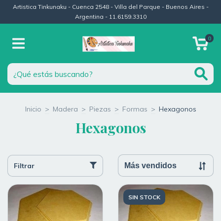
Artistica Tinkunaku - Cuenca 2548 - Villa del Parque - Buenos Aires -
Argentina - 11.6159.3310
0
Inicio
>
Madera
>
Piezas
>
Formas
>
Hexagonos
Hexagonos
Filtrar
SIN STOCK