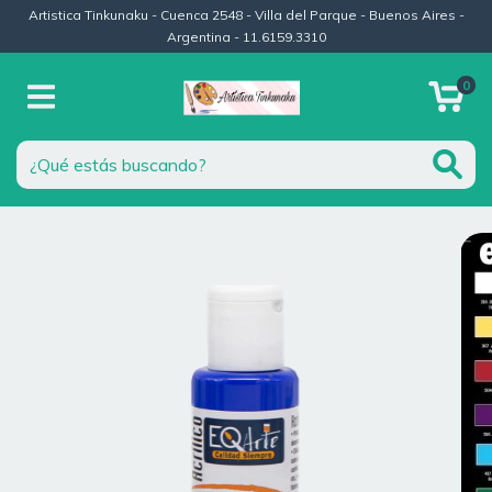
Artistica Tinkunaku - Cuenca 2548 - Villa del Parque - Buenos Aires -
Argentina - 11.6159.3310
0