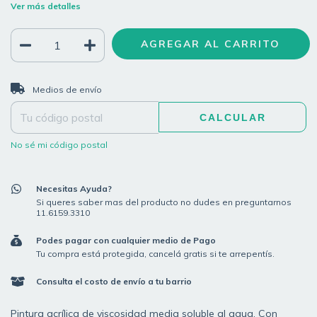
Ver más detalles
CAMBIAR CP
Entregas para el CP:
Medios de envío
CALCULAR
No sé mi código postal
Necesitas Ayuda?
Si queres saber mas del producto no dudes en preguntarnos
11.6159.3310
Podes pagar con cualquier medio de Pago
Tu compra está protegida, cancelá gratis si te arrepentís.
Consulta el costo de envío a tu barrio
Pintura acrílica de viscosidad media soluble al agua. Con