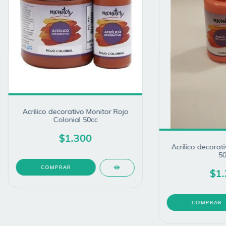
Acrilico decorativo Monitor Rojo
Colonial 50cc
$1.300
Acrilico decorat
50
$1.